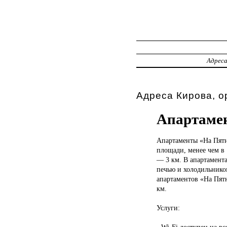
Адрес
Адреса Кирова, о
Апартаме
Апартаменты «На
Пятн
площади, менее чем в 
— 3 км. В апартамента
печью и холодильником
апартаментов «На Пятн
км.
Услуги:
- Wi-Fi доступен на в