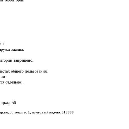
ия.
аружи здания.
ритории запрещено.
местах общего пользования.
рии.
ся отдельно).
ицкая, 56
ицкая, 56, корпус 1, почтовый индекс 610000