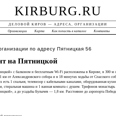
KIRBURG.RU
ДЕЛОВОЙ КИРОВ — АДРЕСА, ОРГАНИЗАЦИИ
а
Организации
Карта
Как попасть в каталог
Контакты
рганизации по адресу Пятницкая 56
нт на Пятницкой
ицкой» с балконом и бесплатным Wi-Fi расположены в Кирове, в 300 м 
1 км от Александровского собора и в 18 минутах ходьбы от Спасского со
х есть 1 спальня, телевизор с кабельными каналами, оборудованная кух
, стиральная машина и 1 ванная комната с душем. Трифонов монастырь н
ицкой», а до усадьбы Булычев — 1,8 км. Расстояние до аэропорта Победи
сей территории.